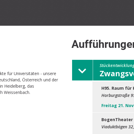
Aufführunge
Stückentwicklun
Zwangsv
te für Universitäten - unsere
eutschland, Österreich und der
in Heidelberg, das
H95. Raum für 
ach Weissenbach.
Horburgstraße 9
Freitag 21. No
BogenTheater 
Viaduktbögen 32