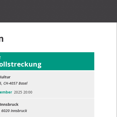
n
g
ollstreckung
Kultur
5, CH-4057 Basel
vember
2025 20:00
Innsbruck
, 6020 Innsbruck